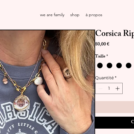
we are family
shop
à propos
Corsica Rip
Prix
80,00 €
Taille
*
Quantité
*
C